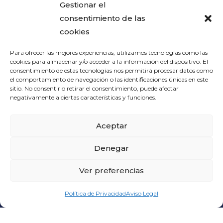
Gestionar el
consentimiento de las
cookies
Para ofrecer las mejores experiencias, utilizamos tecnologías como las
cookies para almacenar y/o acceder a la información del dispositivo. El
consentimiento de estas tecnologías nos permitirá procesar datos como
el comportamiento de navegación o las identificaciones únicas en este
sitio. No consentir o retirar el consentimiento, puede afectar
negativamente a ciertas características y funciones.
Aceptar
CONTACT US
valencia@beltranadell.com
Denegar
+34 964 560 750
Business Hours Monday - Friday: 06:00 to 18:00
Ver preferencias
Política de Privacidad
Aviso Legal
BELTRAN ADELL
C/ Santa Quiteria, 299