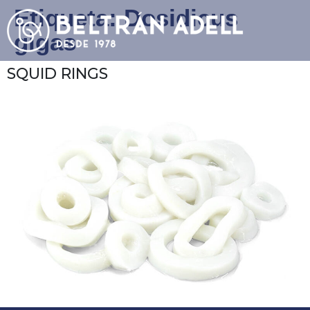
Etiqueta:
Dosidicus
gigas
SQUID RINGS