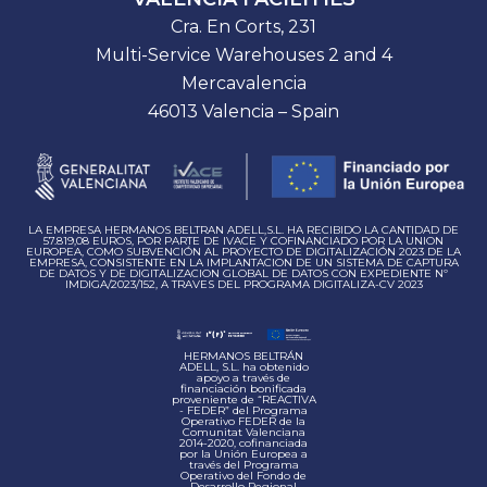
Cra. En Corts, 231
Multi-Service Warehouses 2 and 4
Mercavalencia
46013 Valencia – Spain
LA EMPRESA HERMANOS BELTRAN ADELL,S.L. HA RECIBIDO LA CANTIDAD DE
57.819,08 EUROS, POR PARTE DE IVACE Y COFINANCIADO POR LA UNION
EUROPEA, COMO SUBVENCIÓN AL PROYECTO DE DIGITALIZACIÓN 2023 DE LA
EMPRESA, CONSISTENTE EN LA IMPLANTACION DE UN SISTEMA DE CAPTURA
DE DATOS Y DE DIGITALIZACION GLOBAL DE DATOS CON EXPEDIENTE Nº
IMDIGA/2023/152, A TRAVES DEL PROGRAMA DIGITALIZA-CV 2023
HERMANOS BELTRÁN
ADELL, S.L. ha obtenido
apoyo a través de
financiación bonificada
proveniente de “REACTIVA
- FEDER” del Programa
Operativo FEDER de la
Comunitat Valenciana
2014-2020, cofinanciada
por la Unión Europea a
través del Programa
Operativo del Fondo de
Desarrollo Regional