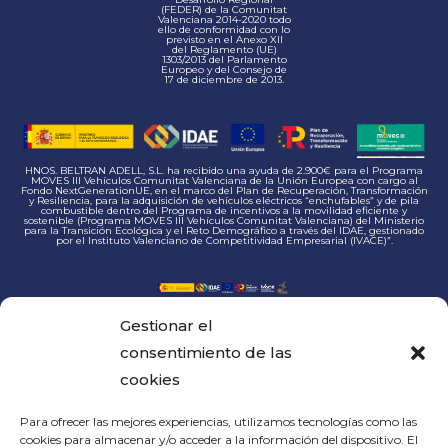
(FEDER) de la Comunitat
Valenciana 2014-2020 todo
ello de conformidad con lo
previsto en el Anexo XII
del Reglamento (UE)
1303/2013 del Parlamento
Europeo y del Consejo de
17 de diciembre de 2013.
HNOS. BELTRAN ADELL, S.L. ha recibido una ayuda de 2.900€ para el Programa
MOVES III Vehículos Comunitat Valenciana de la Unión Europea con cargo al
Fondo NextGenerationUE, en el marco del Plan de Recuperación, Transformación
y Resiliencia, para la adquisición de vehículos eléctricos “enchufables” y de pila
combustible dentro del Programa de incentivos a la movilidad eficiente y
sostenible (Programa MOVES III Vehículos Comunitat Valenciana) del Ministerio
para la Transición Ecológica y el Reto Demográfico a través del IDAE, gestionado
por el Instituto Valenciano de Competitividad Empresarial (IVACE)”.
COMERCIAL E
INDUSTRIAL BELTRAN
Gestionar el
ADELL S.L. ha recibido
una ayuda de 105.013,20€
para el proyecto acogido
consentimiento de las
al programa de incentivos
ligados al autoconsumo y
cookies
almacenamiento, con
fuentes de energía
renovable, así como la
implantación de sistemas
térmicos renovables en el
Para ofrecer las mejores experiencias, utilizamos tecnologías como las
sector residencial en el
marco del plan de
cookies para almacenar y/o acceder a la información del dispositivo. El
Recupereción,