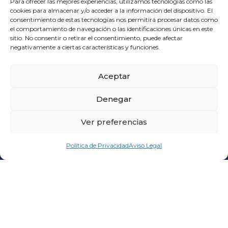
Para ofrecer las mejores experiencias, utilizamos tecnologías como las
cookies para almacenar y/o acceder a la información del dispositivo. El
consentimiento de estas tecnologías nos permitirá procesar datos como
el comportamiento de navegación o las identificaciones únicas en este
sitio. No consentir o retirar el consentimiento, puede afectar
negativamente a ciertas características y funciones.
Aceptar
CONTACT US
valencia@beltranadell.com
Denegar
+34 964 560 750
Business Hours Monday - Friday: 06:00 to 18:00
Ver preferencias
Política de Privacidad
Aviso Legal
BELTRAN ADELL
C/ Santa Quiteria, 299
12550 Almazora
Castellon – Spain
VALENCIA FACILITIES