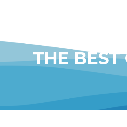
THE BEST
CONTACT US
BELTRAN A
valencia@beltranadell.com
C/ Santa Quite