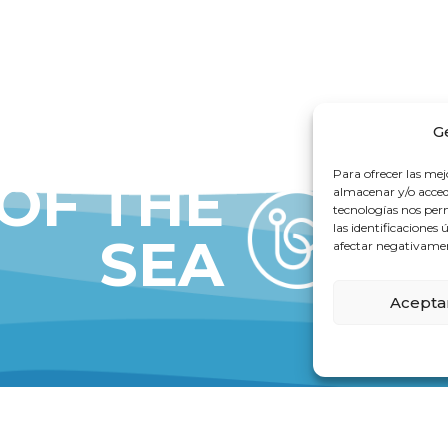
G
Para ofrecer las mej
 OF THE
almacenar y/o accede
tecnologías nos pe
las identificaciones 
SEA
afectar negativament
Acepta
DELL
VALENCIA FACILITIES
ria, 299
Cra. En Corts, 231