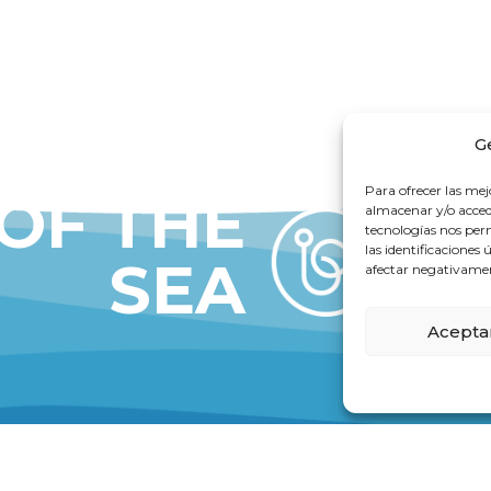
G
Para ofrecer las mej
 OF THE
almacenar y/o accede
tecnologías nos pe
las identificaciones 
SEA
afectar negativament
Acepta
DELL
VALENCIA FACILITIES
ria, 299
Cra. En Corts, 231