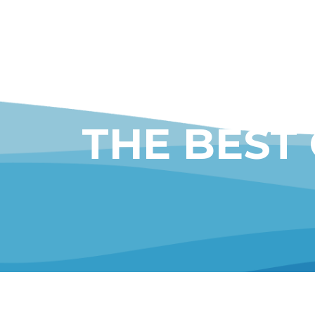
THE BEST
CONTACT US
BELTRAN A
valencia@beltranadell.com
C/ Santa Quite