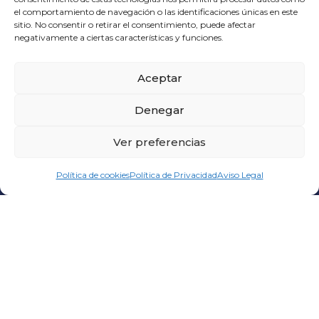
el comportamiento de navegación o las identificaciones únicas en este
sitio. No consentir o retirar el consentimiento, puede afectar
negativamente a ciertas características y funciones.
Aceptar
CONTACT US
valencia@beltranadell.com
Denegar
+34 964 560 750
Business Hours Monday - Friday: 06:00 to 18:00
Ver preferencias
Política de cookies
Política de Privacidad
Aviso Legal
BELTRAN ADELL
C/ Santa Quiteria, 299
12550 Almazora
Castellon – Spain
VALENCIA FACILITIES
Cra. En Corts, 231