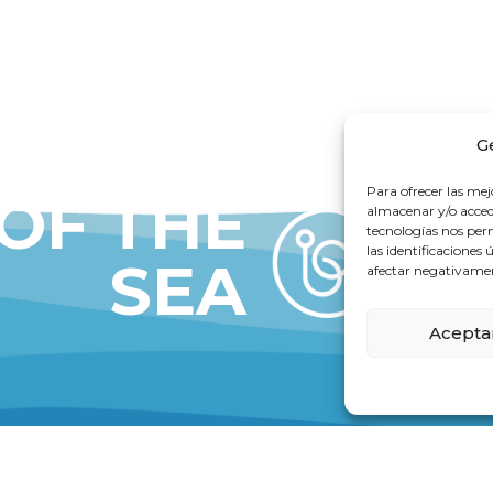
G
Para ofrecer las mej
 OF THE
almacenar y/o accede
tecnologías nos pe
las identificaciones 
SEA
afectar negativament
Acepta
DELL
VALENCIA FACILITIES
ria, 299
Cra. En Corts, 231