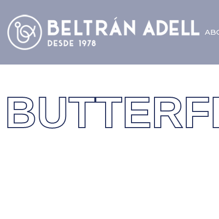
AB
BUTTERF