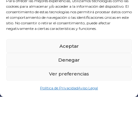
Para ofrecer las mejores experiencias, utilizamos tecnologías como las
cookies para almacenar y/o acceder a la información del dispositivo. El
consentimiento de estas tecnologías nos permitirá procesar datos como
el comportamiento de navegación o las identificaciones únicas en este
sitio. No consentir o retirar el consentimiento, puede afectar
negativamente a ciertas características y funciones.
Aceptar
CONTACT US
valencia@beltranadell.com
Denegar
+34 964 560 750
Business Hours Monday - Friday: 06:00 to 18:00
Ver preferencias
Política de Privacidad
Aviso Legal
BELTRAN ADELL
C/ Santa Quiteria, 299
12550 Almazora
Castellon – Spain
VALENCIA FACILITIES